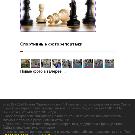
Спортивные фоторепортажи
Новые фото в галерее
→
© 2015 - 2026 Газета "Уральский спорт". Новости спорта городов северного Урала.
Бумажный вариант газеты выпускается согласно Свидетельству СМИ ПИ №
ТУ66-01435 от 24 марта 2015 года.
Любое копирование материала с этого сайта или печатного варианта газеты
возможно только с указанием на источник.
Для сайтов - это активная видимая гиперссылка, ведущая на страницу этого
сайта с копируемым материалом.
Для размещения информации или рекламы, обращайтесь в редакцию газеты. Тел.