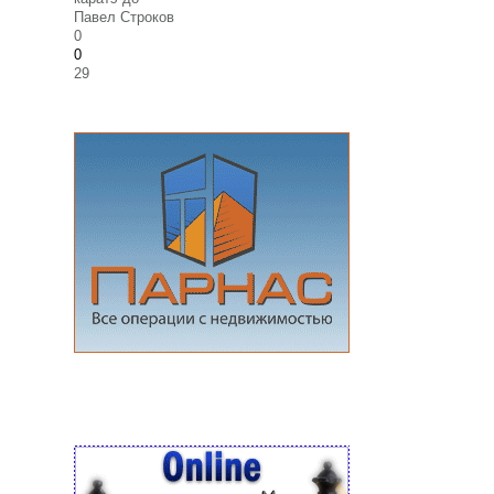
Павел Строков
0
0
29