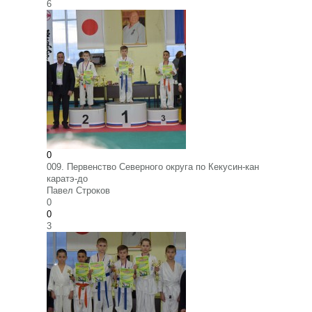
6
0
009. Первенство Северного округа по Кекусин-кан
каратэ-до
Павел Строков
0
0
3