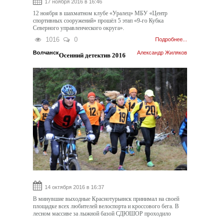
17 ноября 2016 в 16:46
12 ноября в шахматном клубе «Уралец» МБУ «Центр
спортивных сооружений» прошёл 5 этап «9-го Кубка
Северного управленческого округа».
1016
0
Подробнее...
Волчанск
Александр Жиляков
Осенний детектив 2016
14 октября 2016 в 16:37
В минувшие выходные Краснотурьинск принимал на своей
площадке всех любителей велоспорта и кроссового бега. В
лесном массиве за лыжной базой СДЮШОР проходило