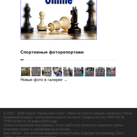
Спортивные фоторепортажи
Новые фото в галерее
→
© 2015 - 2026 Газета "Уральский спорт". Новости спорта городов северного Урала.
Бумажный вариант газеты выпускается согласно Свидетельству СМИ ПИ №
ТУ66-01435 от 24 марта 2015 года.
Любое копирование материала с этого сайта или печатного варианта газеты
возможно только с указанием на источник.
Для сайтов - это активная видимая гиперссылка, ведущая на страницу этого