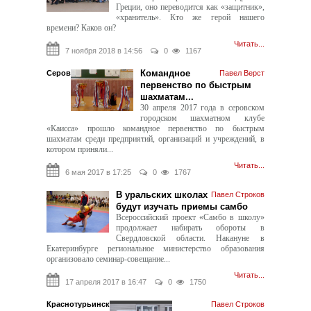
Греции, оно переводится как «защитник»,
«хранитель». Кто же герой нашего
времени? Каков он?
Читать...
7 ноября 2018 в 14:56
0
1167
Командное
Серов
Павел Верст
первенство по быстрым
шахматам...
30 апреля 2017 года в серовском
городском шахматном клубе
«Каисса» прошло командное первенство по быстрым
шахматам среди предприятий, организаций и учреждений, в
котором приняли...
Читать...
6 мая 2017 в 17:25
0
1767
В уральских школах
Павел Строков
будут изучать приемы самбо
Всероссийский проект «Самбо в школу»
продолжает набирать обороты в
Свердловской области. Накануне в
Екатеринбурге региональное министерство образования
организовало семинар-совещание...
Читать...
17 апреля 2017 в 16:47
0
1750
Краснотурьинск
Павел Строков