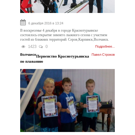
6 декабря 2016 в 13:24
В воскресенье 4 декабря в городе Краснотурьинске
состоялось открытие зимнего лыжного сезона с участием
гостей из ближних территорий: Серов,Карпинск,Волчанск.
1423
0
Подробнее...
Волчанск
Павел Строков
Первенство Краснотурьинска
по плаванию