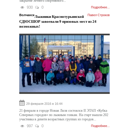
закрытие летнего спортивного...
930
0
Подробнее...
Волчанск
Павел Строков
Лыжники Краснотурьинской
СДЮСШОР завоевали 9 призовых мест из 24
возможных!
29 февраля 2016 в 16:44
21 февраля в городе Новая Ляля состоялся II ЭТАП «Кубка
Северных городов» по лыжным гонкам. На старт вышли 202
участника в девяти возрастных группах из городов...
997
0
Подробнее...