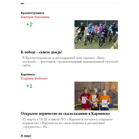
Краснотурьинск
Виктория Вершинина
+2
К победе – сквозь дождь!
В Краснотурьинске в лесопарковой зоне прошел «Вело-
weekend» – фестиваль, организованный инициативной группой
сайта...
Карпинск
Владимир Войтович
+1
Открытое первенство по скалолазанию в Карпинске
21 марта в 10.00 в школе №5 г Карпинск началось открытое
первенство г.Карпинска по скалолазанию в дисциплине
«трудность». На...
В мире