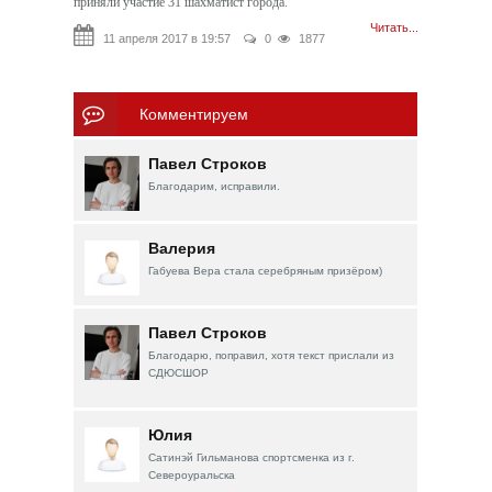
приняли участие 31 шахматист города.
Читать...
11 апреля 2017 в 19:57
0
1877
Комментируем
Павел Строков
Благодарим, исправили.
Валерия
Габуева Вера стала серебряным призёром)
Павел Строков
Благодарю, поправил, хотя текст прислали из
СДЮСШОР
Юлия
Сатинэй Гильманова спортсменка из г.
Североуральска