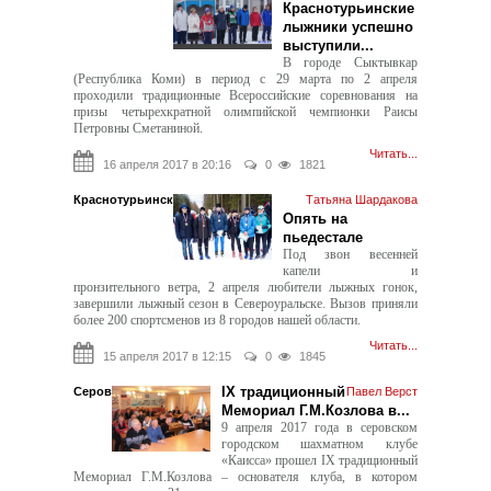
Краснотурьинские
лыжники успешно
выступили...
В городе Сыктывкар
(Республика Коми) в период с 29 марта по 2 апреля
проходили традиционные Всероссийские соревнования на
призы четырехкратной олимпийской чемпионки Раисы
Петровны Сметаниной.
Читать...
16 апреля 2017 в 20:16
0
1821
Краснотурьинск
Татьяна Шардакова
Опять на
пьедестале
Под звон весенней
капели и
пронзительного ветра, 2 апреля любители лыжных гонок,
завершили лыжный сезон в Североуральске. Вызов приняли
более 200 спортсменов из 8 городов нашей области.
Читать...
15 апреля 2017 в 12:15
0
1845
IX традиционный
Серов
Павел Верст
Мемориал Г.М.Козлова в...
9 апреля 2017 года в серовском
городском шахматном клубе
«Каисса» прошел IX традиционный
Мемориал Г.М.Козлова – основателя клуба, в котором