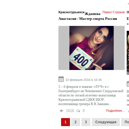
Краснотурьинск
Павел Строков
О
Жданова
Анастасия - Мастер спорта России
Е
«
10 февраля 2016 в 16:34
5 – 6 февраля в манеже «ЛУЧ» в г.
Екатеринбурге на Чемпионате Свердловской
В
области по легкой атлетике выпускница
Я
Краснотурьинской СДЮСШОР,
п
воспитанница тренера В.В.Заикина...
н
1616
0
Подробнее...
1
2
3
Следующая
По