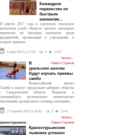
Командное
первенство по
быстрым
шахматам...
30 апреля 2017 года в серовском городском
шахматном клубе «Каисса» прошло командное
первенство по быстрым шахматам среди
предприятий, организаций и учреждений, в
котором приняли...
6 мая 2017 в 17:25
0
1767
Читать...
В
Павел Строков
уральских школах
будут изучать приемы
самбо
Всероссийский проект
«Самбо в школу» продолжает набирать обороты
в Свердловской области. Накануне в
Екатеринбурге региональное министерство
образования организовало семинар-совещание...
17 апреля 2017 в 16:47
0
1747
Читать...
Краснотурьинск
Павел Строков
Краснотурьинские
лыжники успешно