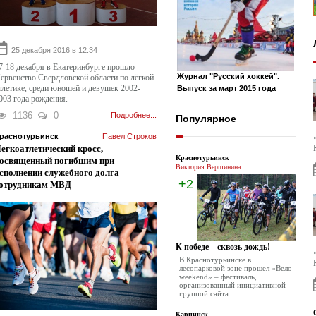
25 декабря 2016 в 12:34
7-18 декабря в Екатеринбурге прошло
Журнал "Русский хоккей".
ервенство Свердловской области по лёгкой
тлетике, среди юношей и девушек 2002-
Выпуск за март 2015 года
003 года рождения.
1136
0
Подробнее...
Популярное
раснотурьинск
Павел Строков
егкоатлетический кросс,
Краснотурьинск
освященный погибшим при
Виктория Вершинина
сполнении служебного долга
+2
отрудникам МВД
К победе – сквозь дождь!
В Краснотурьинске в
лесопарковой зоне прошел «Вело-
weekend» – фестиваль,
организованный инициативной
группой сайта...
Карпинск