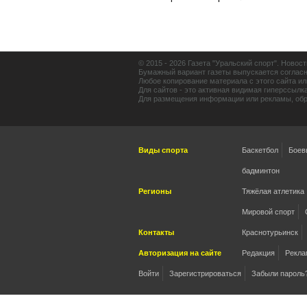
© 2015 - 2026 Газета "Уральский спорт". Новос
Бумажный вариант газеты выпускается согласн
Любое копирование материала с этого сайта ил
Для сайтов - это активная видимая гиперссылк
Для размещения информации или рекламы, обр
Виды спорта
Баскетбол
Боев
бадминтон
Регионы
Тяжёлая атлетика
Мировой спорт
Контакты
Краснотурьинск
Авторизация на сайте
Редакция
Рекла
Войти
Зарегистрироваться
Забыли пароль