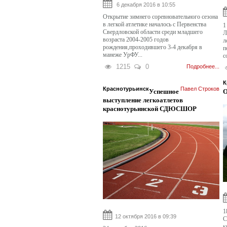
6 декабря 2016 в 10:55
Открытие зимнего соревновательного сезона
в легкой атлетике началось с Первенства
1
Свердловской области среди младшего
Л
возраста 2004-2005 годов
л
рождения,проходившего 3-4 декабря в
п
манеже УрФУ...
с
1215
0
Подробнее...
К
Краснотурьинск
Павел Строков
Успешное
О
выступление легкоатлетов
краснотурьинской СДЮСШОР
1
12 октября 2016 в 09:39
С
к