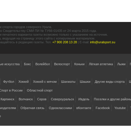
ти спорта городов северного Урала.
о Свидетельству СМИ ПИ № ТУ66-01435 от 24 марта 2015 года.
и печатного варианта газеты возможно только с указанием на источник.
а, ведущая на страницу этого сайта с копируемым материалом.
ащайтесь в редакцию газеты. Тел.
+7 900 208 13 28
|
E-mail:
info@uralsport.su
ые искусства
Бокс
Волейбол
Велоспорт
Коньки
Лёгкая атлетика
Лыжи
Футбол
Хоккей
Хоккей с мячом
Шахматы
Шашки
Другие виды спорта
Ш
Спорт в России
Областной спорт
Карпинск
Волчанск
Серов
Североуральск
Ивдель
Поселки и другие район
модателям
Обратная связь
Одноклассники
вКонтакте
Facebook
Youtube
?