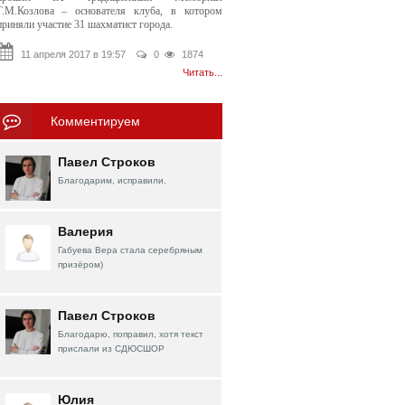
Г.М.Козлова – основателя клуба, в котором
приняли участие 31 шахматист города.
11 апреля 2017 в 19:57
0
1874
Читать...
Комментируем
Павел Строков
Благодарим, исправили.
Валерия
Габуева Вера стала серебряным
призёром)
Павел Строков
Благодарю, поправил, хотя текст
прислали из СДЮСШОР
Юлия