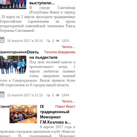
выступили...
В городе Сыктывкар
(Республика Коми) в период
с 29 марта по 2 апреля проходили традиционные
Всероссийские соревнования на призы
четырехкратной олимпийской чемпионки Раисы
Петровны Сметаниной.
16 апреля 2017 в 20:16
0
1820
Читать...
Опять
Краснотурьинск
Татьяна Шардакова
на пьедестале
Под звон весенней капели и
пронзительного ветра, 2
апреля любители лыжных
гонок, завершили лыжный
сезон в Североуральске. Вызов приняли более
200 спортсменов из 8 городов нашей области.
15 апреля 2017 в 12:15
0
1844
Читать...
IX
Серов
Павел Верст
традиционный
Мемориал
Г.М.Козлова в...
9 апреля 2017 года в
серовском городском шахматном клубе «Каисса»
прошел IX традиционный Мемориал