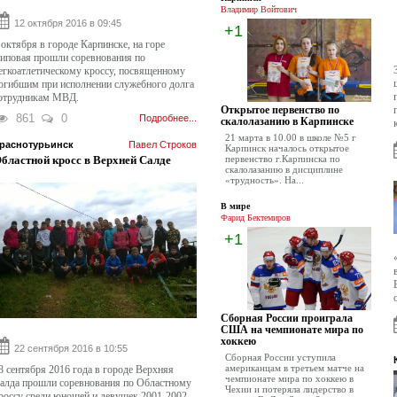
Владимир Войтович
12 октября 2016 в 09:45
+1
 октября в городе Карпинске, на горе
иповая прошли соревнования по
егкоатлетическому кроссу, посвященному
огибшим при исполнении служебного долга
отрудникам МВД.
Открытое первенство по
861
0
Подробнее...
скалолазанию в Карпинске
21 марта в 10.00 в школе №5 г
раснотурьинск
Павел Строков
Карпинск началось открытое
бластной кросс в Верхней Салде
первенство г.Карпинска по
скалолазанию в дисциплине
«трудность». На...
В мире
Фарид Бектемиров
+1
Сборная России проиграла
США на чемпионате мира по
хоккею
22 сентября 2016 в 10:55
Сборная России уступила
американцам в третьем матче на
8 сентября 2016 года в городе Верхняя
чемпионате мира по хоккею в
алда прошли соревнования по Областному
Чехии и потеряла лидерство в
россу среди юношей и девушек 2001-2002