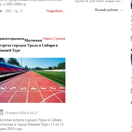
группе В. Для Олега Знарка это...
.р. и 2003-2004 г.р.
→
Полный рейтинг
996
0
Подробнее...
раснотурьинск
Павел Строков
Матчевая
стреча городов Урала и Сибири в
ижней Туре
23 марта 2016 в 10:27
атчевая встреча городов Урала и Сибири
остоялась в городе Нижняя Тура с 11 по 13
арта 2016 года.