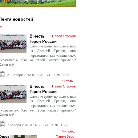
Лента новостей
В честь
Павел Строков
Героя России
Слово «герой» пришло к нам
из Древней Греции, оно
переводится как «защитник»,
«хранитель». Кто же герой нашего времени?
Каков он?
27 ноября 2018 в 13:46
0
1158
Читать...
В честь
Павел Строков
Героя России
Слово «герой» пришло к нам
из Древней Греции, оно
переводится как «защитник»,
«хранитель». Кто же герой нашего времени?
Каков он?
7 ноября 2018 в 14:56
0
1166
Читать...
Серов
Павел Верст