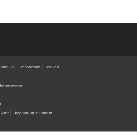
Плавание
Скалолазание
Теннис и
ахматы-online
ы
Twitter
Подписаться на новости
Наверх