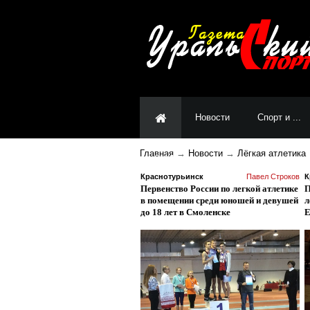
Новости
Спорт и ...
Главная
→
Новости
→
Лёгкая атлетика
СМИ
Краснотурьинск
Павел Строков
К
Первенство России по легкой атлетике
П
в помещении среди юношей и девушей
л
до 18 лет в Смоленске
Е