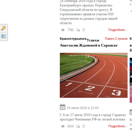
24 сентября 2016 года в городе
г
Екатеринбурге прошло Первенство
Свердловской области по кроссу. В
соревнованиях приняли участие 650
спортсменов из разных городов нашей
области.
796
0
Подробнее...
Краснотурьинск
Павел Строков
К
Успехи
Анастасии Ждановой в Саранске
в
Н
18 июля 2016 в 12:43
С 6 по 17 июля 2016 года в городе Саранске
проходил Чемпионат РФ по легкой атлетике.
М
с
844
0
Подробнее...
м