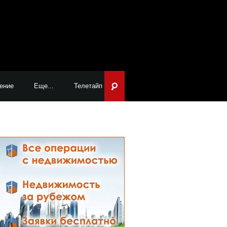
ение
Еще...
Телетайп