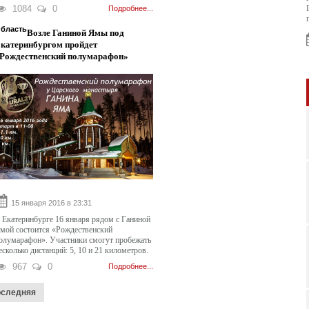
1084
0
Подробнее...
бласть
Возле Ганиной Ямы под
катеринбургом пройдет
Рождественский полумарафон»
15 января 2016 в 23:31
 Екатеринбурге 16 января рядом с Ганиной
мой состоится «Рождественский
олумарафон». Участники смогут пробежать
есколько дистанций: 5, 10 и 21 километров.
967
0
Подробнее...
следняя