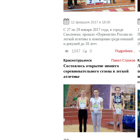
12 февраля 2017 в 18:05
С 27 по 29 января 2017 года, в городе
1
Смоленске, прошло «Первенство России по
П
легкой атлетике в помещении среди юношей
а
и девушей до 18 лет».
2
1047
0
Подробнее...
Краснотурьинск
Павел Строков
К
Состоялось открытие зимнего
Л
соревновательного сезона в легкой
п
атлетике
и
с