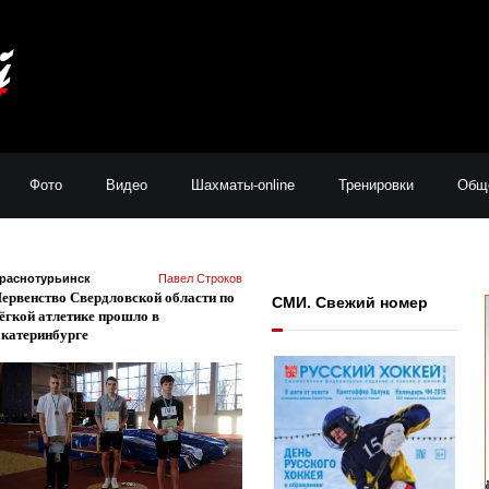
Фото
Видео
Шахматы-online
Тренировки
Общ
раснотурьинск
Павел Строков
ервенство Свердловской области по
СМИ. Свежий номер
ёгкой атлетике прошло в
катеринбурге