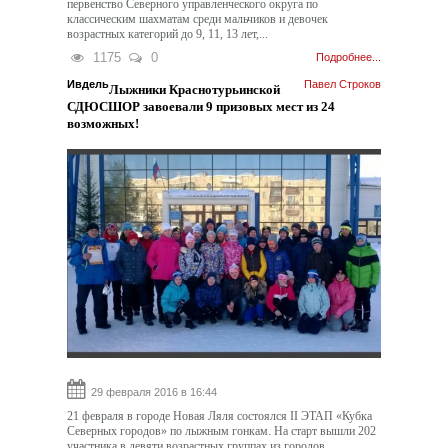
первенство Северного управленческого округа по
классическим шахматам среди мальчиков и девочек
возрастных категорий до 9, 11, 13 лет,...
1175
0
Подробнее...
Ивдель
Павел Строков
Лыжники Краснотурьинской
СДЮСШОР завоевали 9 призовых мест из 24
возможных!
29 февраля 2016 в 16:44
21 февраля в городе Новая Ляля состоялся II ЭТАП «Кубка
Северных городов» по лыжным гонкам. На старт вышли 202
участника в девяти возрастных группах из городов...