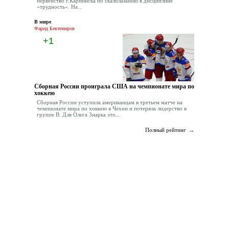
первенство г.Карпинска по скалолазанию в дисциплине
«трудность». На...
В мире
Фарид Бектемиров
+1
Сборная России проиграла США на чемпионате мира по
хоккею
Сборная России уступила американцам в третьем матче на
чемпионате мира по хоккею в Чехии и потеряла лидерство в
группе В. Для Олега Знарка это...
→
Полный рейтинг