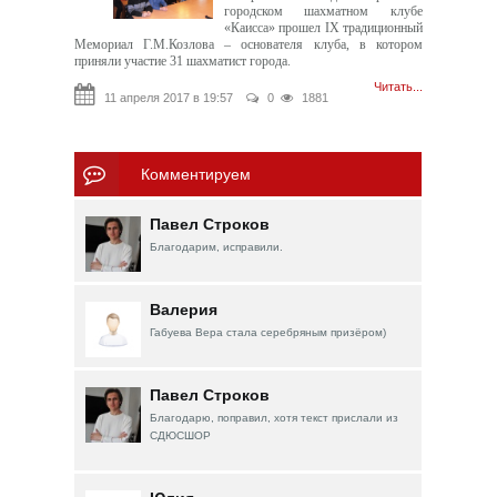
городском шахматном клубе
«Каисса» прошел IX традиционный
Мемориал Г.М.Козлова – основателя клуба, в котором
приняли участие 31 шахматист города.
Читать...
11 апреля 2017 в 19:57
0
1881
Комментируем
Павел Строков
Благодарим, исправили.
Валерия
Габуева Вера стала серебряным призёром)
Павел Строков
Благодарю, поправил, хотя текст прислали из
СДЮСШОР