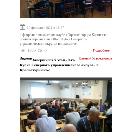
12 февраля 2017 в 16:47
4 февраля в шахматном клубе «Горняк» города Карпинска
прошёл первый этап «10-го Кубка Северного
управленческого округа» по шахматам.
1250
0
Подробнее...
Ивдель
Евгений Устюжанинов
Завершился 5 этап «9-го
Кубка Северного управленческого округа» в
Краснотурьинске