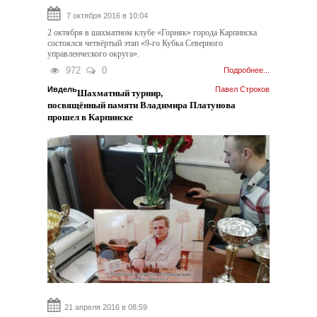
7 октября 2016 в 10:04
2 октября в шахматном клубе «Горняк» города Карпинска
состоялся четвёртый этап «9-го Кубка Северного
управленческого округа».
972
0
Подробнее...
Ивдель
Павел Строков
Шахматный турнир,
посвящённый памяти Владимира Платунова
прошел в Карпинске
21 апреля 2016 в 08:59