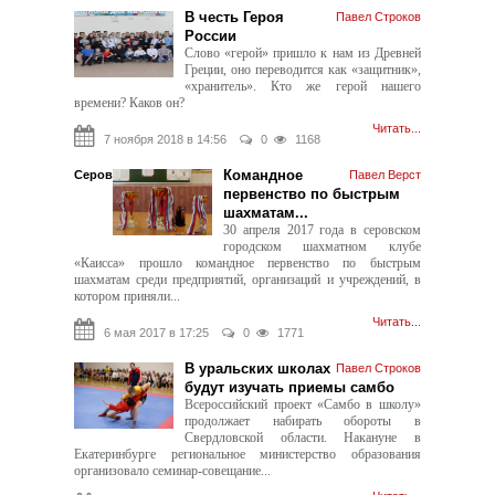
В честь Героя
Павел Строков
России
Слово «герой» пришло к нам из Древней
Греции, оно переводится как «защитник»,
«хранитель». Кто же герой нашего
времени? Каков он?
Читать...
7 ноября 2018 в 14:56
0
1168
Командное
Серов
Павел Верст
первенство по быстрым
шахматам...
30 апреля 2017 года в серовском
городском шахматном клубе
«Каисса» прошло командное первенство по быстрым
шахматам среди предприятий, организаций и учреждений, в
котором приняли...
Читать...
6 мая 2017 в 17:25
0
1771
В уральских школах
Павел Строков
будут изучать приемы самбо
Всероссийский проект «Самбо в школу»
продолжает набирать обороты в
Свердловской области. Накануне в
Екатеринбурге региональное министерство образования
организовало семинар-совещание...