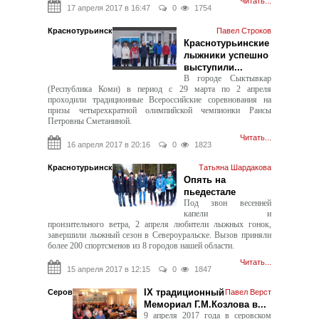
Читать...
17 апреля 2017 в 16:47
0
1754
Краснотурьинск
Павел Строков
Краснотурьинские
лыжники успешно
выступили...
В городе Сыктывкар
(Республика Коми) в период с 29 марта по 2 апреля
проходили традиционные Всероссийские соревнования на
призы четырехкратной олимпийской чемпионки Раисы
Петровны Сметаниной.
Читать...
16 апреля 2017 в 20:16
0
1823
Краснотурьинск
Татьяна Шардакова
Опять на
пьедестале
Под звон весенней
капели и
пронзительного ветра, 2 апреля любители лыжных гонок,
завершили лыжный сезон в Североуральске. Вызов приняли
более 200 спортсменов из 8 городов нашей области.
Читать...
15 апреля 2017 в 12:15
0
1847
IX традиционный
Серов
Павел Верст
Мемориал Г.М.Козлова в...
9 апреля 2017 года в серовском