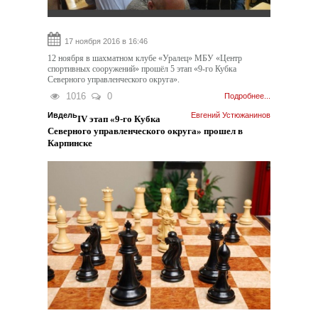
17 ноября 2016 в 16:46
12 ноября в шахматном клубе «Уралец» МБУ «Центр
спортивных сооружений» прошёл 5 этап «9-го Кубка
Северного управленческого округа».
1016
0
Подробнее...
Ивдель
Евгений Устюжанинов
IV этап «9-го Кубка
Северного управленческого округа» прошел в
Карпинске