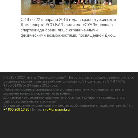
С 18 по 22 февраля 2016 года в краснотурьинском
Доме спорта УСО БАЗ филиала «СУАЛ» прошла
спартакиада среди лиц с ограниченными
физическими возможностями, посвященной Дню...
© 2015 - 2026 Газета "Уральский спорт". Новости спорта городов северного Урала.
Бумажный вариант газеты выпускается согласно Свидетельству СМИ ПИ №
ТУ66-01435 от 24 марта 2015 года.
Любое копирование материала с этого сайта или печатного варианта газеты
возможно только с указанием на источник.
Для сайтов - это активная видимая гиперссылка, ведущая на страницу этого
сайта с копируемым материалом.
Для размещения информации или рекламы, обращайтесь в редакцию газеты. Тел.
+7 900 208 13 28
|
E-mail:
info@uralsport.su