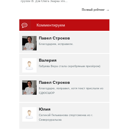
группе В. Для Олега Знарка это...
→
Полный рейтинг
Комментируем
Павел Строков
Благодарим, исправили.
Валерия
Габуева Вера стала серебряным призёром)
Павел Строков
Благодарю, поправил, хотя текст прислали из
СДЮСШОР
Юлия
Сатинэй Гильманова спортсменка из г.
Североуральска