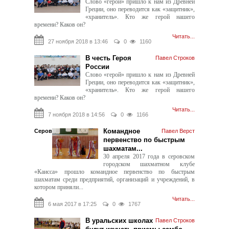
Слово «герой» пришло к нам из Древней
Греции, оно переводится как «защитник»,
«хранитель». Кто же герой нашего
времени? Каков он?
Читать...
27 ноября 2018 в 13:46
0
1160
В честь Героя
Павел Строков
России
Слово «герой» пришло к нам из Древней
Греции, оно переводится как «защитник»,
«хранитель». Кто же герой нашего
времени? Каков он?
Читать...
7 ноября 2018 в 14:56
0
1166
Командное
Серов
Павел Верст
первенство по быстрым
шахматам...
30 апреля 2017 года в серовском
городском шахматном клубе
«Каисса» прошло командное первенство по быстрым
шахматам среди предприятий, организаций и учреждений, в
котором приняли...
Читать...
6 мая 2017 в 17:25
0
1767
В уральских школах
Павел Строков