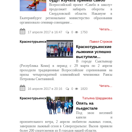
будут изучать приемы самбо
Всероссийский проект «Самбо в школу»
продолжает набирать обороты в
Свердловской области. Накануне в
Екатеринбурге региональное министерство образования
организовало семинар-совещание...
Читать...
17 апреля 2017 в 16:47
0
1750
Краснотурьинск
Павел Строков
Краснотурьинские
лыжники успешно
выступили...
В городе Сыктывкар
(Республика Коми) в период с 29 марта по 2 апреля
проходили традиционные Всероссийские соревнования на
призы четырехкратной олимпийской чемпионки Раисы
Петровны Сметаниной.
Читать...
16 апреля 2017 в 20:16
0
1820
Краснотурьинск
Татьяна Шардакова
Опять на
пьедестале
Под звон весенней
капели и
пронзительного ветра, 2 апреля любители лыжных гонок,
завершили лыжный сезон в Североуральске. Вызов приняли
более 200 спортсменов из 8 городов нашей области.