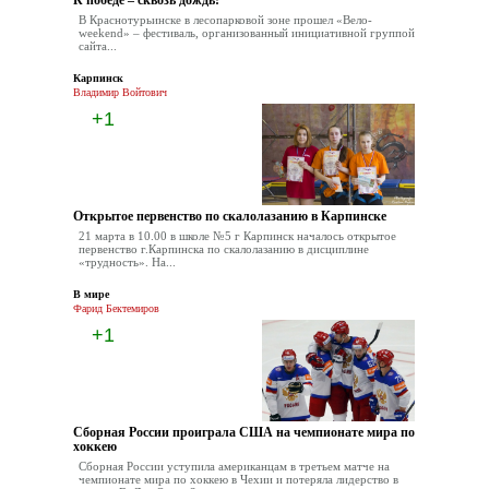
В Краснотурьинске в лесопарковой зоне прошел «Вело-
weekend» – фестиваль, организованный инициативной группой
сайта...
Карпинск
Владимир Войтович
+1
Открытое первенство по скалолазанию в Карпинске
21 марта в 10.00 в школе №5 г Карпинск началось открытое
первенство г.Карпинска по скалолазанию в дисциплине
«трудность». На...
В мире
Фарид Бектемиров
+1
Сборная России проиграла США на чемпионате мира по
хоккею
Сборная России уступила американцам в третьем матче на
чемпионате мира по хоккею в Чехии и потеряла лидерство в