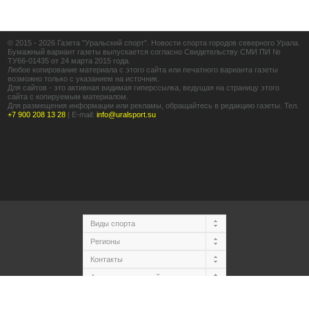
© 2015 - 2026 Газета "Уральский спорт". Новости спорта городов северного Урала.
Бумажный вариант газеты выпускается согласно Свидетельству СМИ ПИ №
ТУ66-01435 от 24 марта 2015 года.
Любое копирование материала с этого сайта или печатного варианта газеты
возможно только с указанием на источник.
Для сайтов - это активная видимая гиперссылка, ведущая на страницу этого
сайта с копируемым материалом.
Для размещения информации или рекламы, обращайтесь в редакцию газеты. Тел.
+7 900 208 13 28
|
E-mail:
info@uralsport.su
Наверх