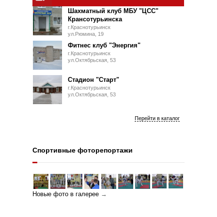
Шахматный клуб МБУ "ЦСС"
Крансотурьинска
г.Краснотурьинск
ул.Рюмина, 19
Фитнес клуб "Энергия"
г.Краснотурьинск
ул.Октябрьская, 53
Стадион "Старт"
г.Краснотурьинск
ул.Октябрьская, 53
Перейти в каталог
Спортивные фоторепортажи
Новые фото в галерее
→