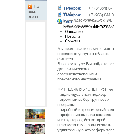
На
Телефон:
+7 (34384) 6-
весь
07-31
Телефон:
+7 (953) 044 03
экран
66
— Краснотурьинск, ул.
Сайт:
Октябрьская, 53
https://vk.com/public76588489
Описание
Новости
События
Мы предлагаем своим клиентам
передовые услуги в области
фитнеса.
В нашем клубе Вы найдете все
для физического
совершенствования и
прекрасного настроения.
ФИТНЕС-КЛУБ "ЭНЕРГИЯ" -это
- индивидуальный подход;
- огромный выбор групповых
программ;
- аэробный и тренажерный залы;
- профессиональная команда
инструкторов, без которой
невозможно было бы создать
удивительную атмосферу тепла,