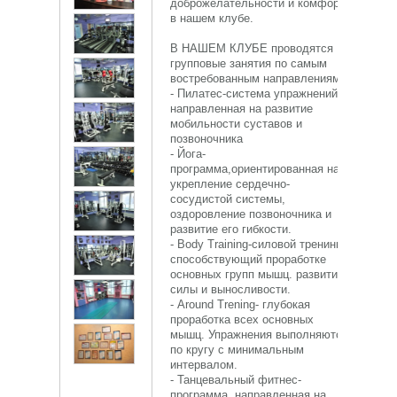
доброжелательности и комфорта
в нашем клубе.
В НАШЕМ КЛУБЕ проводятся
групповые занятия по самым
востребованным направлениям
- Пилатес-система упражнений,
направленная на развитие
мобильности суставов и
позвоночника
- Йога-
программа,ориентированная на
укрепление сердечно-
сосудистой системы,
оздоровление позвоночника и
развитие его гибкости.
- Body Training-силовой тренинг,
способствующий проработке
основных групп мышц. развитию
силы и выносливости.
- Around Trening- глубокая
проработка всех основных
мышц. Упражнения выполняются
по кругу с минимальным
интервалом.
- Танцевальный фитнес-
программа, направленная на